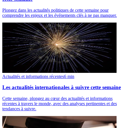
Plongez dans les actualités politiques de cette semaine pour
comprendre les enjeux et les événements clés à ne pas manquer.
Actualités et informations récentes
6
min
Les actualités internationales à suivre cette semaine
Cette semaine, plongez au cœur des actualités et informations
récentes à travers le monde, avec des analyses pertinentes et des
tendances à suivre.