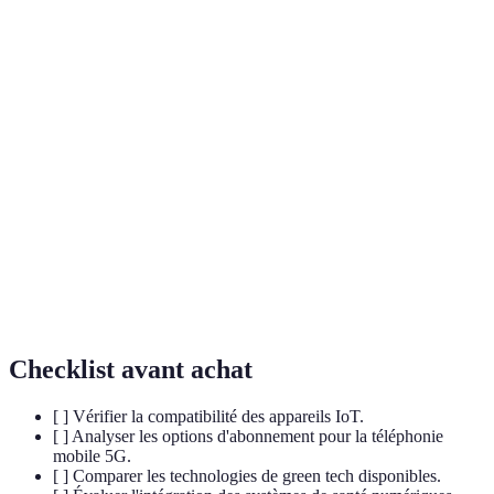
Terme
Définition
Une nouvelle phase du web favorisant la
Web3
décentralisation et la propriété des données par les
utilisateurs.
Internet des objets, réseau d’appareils connectés
IoT
interagissant via Internet.
Technologie de stockage et de transmission
Blockchain
d'informations de manière décentralisée et sécurisée.
Checklist avant achat
[ ] Vérifier la compatibilité des appareils IoT.
[ ] Analyser les options d'abonnement pour la téléphonie
mobile 5G.
[ ] Comparer les technologies de green tech disponibles.