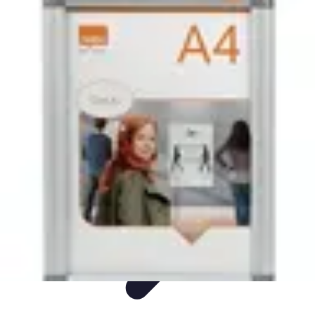
Nouvelles Express
Technologie
Business
Finance
Divertissement
Auto
Nouvelles Express