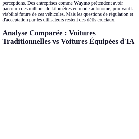
perceptions. Des entreprises comme
Waymo
prétendent avoir
parcouru des millions de kilomètres en mode autonome, prouvant la
viabilité future de ces véhicules. Mais les questions de régulation et
d'acceptation par les utilisateurs restent des défis cruciaux.
Analyse Comparée : Voitures
Traditionnelles vs Voitures Équipées d'IA
Critère
Voitures Traditionnelles
Voitures avec IA
Ve
Sécurité
Bonne
Excellente
Plu
Efficacité
Mei
Moyenne
Élevée
énergétique
ren
Confort
Ex
Basique
Avancée
d'utilisation
enr
Mo
Entretien
Manuel
Prédictif
ma