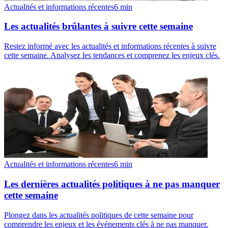
Actualités et informations récentes
6
min
Les actualités brûlantes à suivre cette semaine
Restez informé avec les actualités et informations récentes à suivre
cette semaine. Analysez les tendances et comprenez les enjeux clés.
Actualités et informations récentes
6
min
Les dernières actualités politiques à ne pas manquer
cette semaine
Plongez dans les actualités politiques de cette semaine pour
comprendre les enjeux et les événements clés à ne pas manquer.