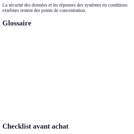
La sécurité des données et les réponses des systèmes en conditions
extrêmes restent des points de concentration.
Glossaire
Terme
Définition
Intelligence artificielle, simulation des processus
IA
humains par des machines.
Branche de l'IA se concentrant sur l'apprentissage
Machine
automatique et l'amélioration des algorithmes par
Learning
l'expérience.
Vision par
Technique qui consiste à permettre à une machine
Ordinateur
de comprendre et interpréter le contenu visuel.
Checklist avant achat