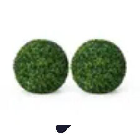
Nouvelles Express
Technologie
Business
Finance
Divertissement
Auto
Nouvelles Express