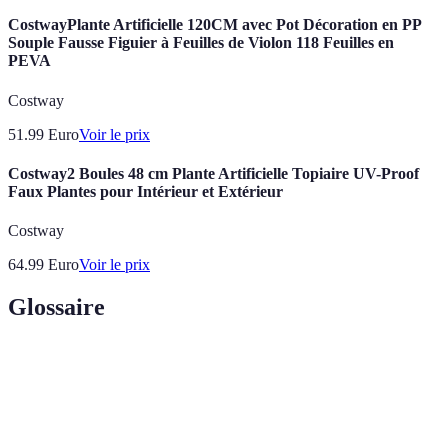
CostwayPlante Artificielle 120CM avec Pot Décoration en PP
Souple Fausse Figuier à Feuilles de Violon 118 Feuilles en
PEVA
Costway
51.99
Euro
Voir le prix
Costway2 Boules 48 cm Plante Artificielle Topiaire UV-Proof
Faux Plantes pour Intérieur et Extérieur
Costway
64.99
Euro
Voir le prix
Glossaire
Terme
Définition
Apprentissage
Technique où les réseaux de neurones apprennent
profond
à partir de données massives.