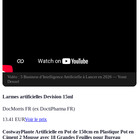
Vidéo : 5 Business d’Intelligence Artificielle à Lancer en 2026 — Yomi
Denzel
Larmes artificielles Devision 15ml
DocMorris FR (ex DoctiPharma FR)
13.41
EUR
Voir le prix
CostwayPlante Artificielle en Pot de 150cm en Plastique Pot en
Ciment 2 Mousse avec 18 Grandes Feuilles pour Bureau