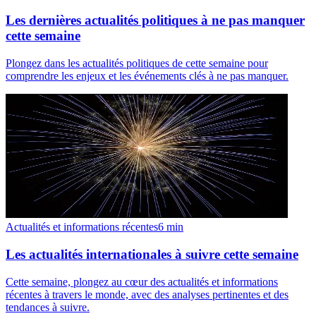
Les dernières actualités politiques à ne pas manquer
cette semaine
Plongez dans les actualités politiques de cette semaine pour
comprendre les enjeux et les événements clés à ne pas manquer.
Actualités et informations récentes
6
min
Les actualités internationales à suivre cette semaine
Cette semaine, plongez au cœur des actualités et informations
récentes à travers le monde, avec des analyses pertinentes et des
tendances à suivre.